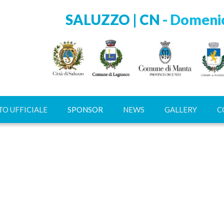
SALUZZO | CN
- Domenic
O UFFICIALE
SPONSOR
NEWS
GALLERY
C